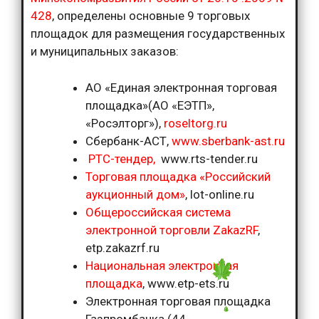
428
, определены основные 9 торговых
площадок для размещения государственных
и муниципальных заказов:
АО «Единая электронная торговая
площадка»(АО «ЕЭТП»,
«Росэлторг»),
roseltorg.ru
Сбербанк-АСТ,
www.sberbank-ast.ru
РТС-тендер,
www.rts-tender.ru
Торговая площадка «Российский
аукционный дом»
, lot-online.ru
Общероссийская система
электронной торговли ZakazRF
,
etp.zakazrf.ru
Национальная электронная
площадка
, www.etp-ets.ru
Электронная торговая площадка
Газпромбанка (44-