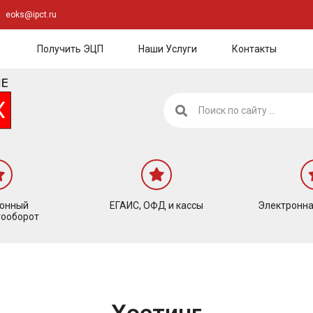
eoks@ipct.ru
Получить ЭЦП
Наши Услуги
Контакты
ронный
ЕГАИС, ОФД и кассы
Электронна
ооборот