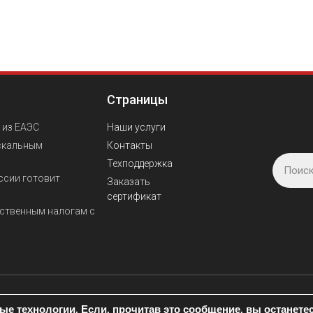
Страницы
 из ЕАЭС
Наши услуги
скальным
Контакты
Техподдержка
ссии готовит
Заказать
сертификат
ственным налогам с
© Все права защищены. Разрабо
е технологии. Если, прочитав это сообщение, вы останетесь