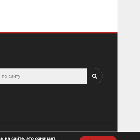
тка сайта
Колибри
 на сайте, это означает,