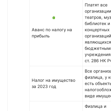
Платят все
организации
театров, му
библиотек и
Аванс по налогу на
концертных
прибыль
организаций
являющихс
бюджетным
учреждениям
ст. 286 НК Р
Все организ
физлица, у 
Налог на имущество
есть объект
за 2023 год
налогообло
виде имуще
Физлица и