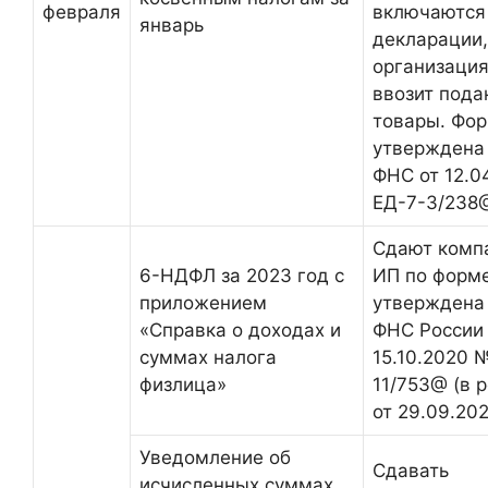
февраля
включаются 
январь
декларации,
организация
ввозит пода
товары. Фо
утверждена
ФНС от 12.0
ЕД-7-3/238
Сдают комп
6-НДФЛ за 2023 год с
ИП по форме
приложением
утверждена
«Справка о доходах и
ФНС России 
суммах налога
15.10.2020 
физлица»
11/753@ (в 
от 29.09.202
Уведомление об
Сдавать
исчисленных суммах