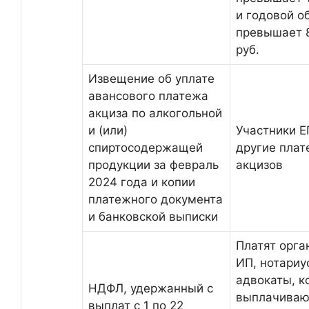
и годовой о
превышает 
руб.
Извещение об уплате
авансового платежа
акциза по алкогольной
и (или)
Участники Е
спиртосодержащей
другие пла
продукции за февраль
акцизов
2024 года и копии
платежного документа
и банковской выписки
Платят орга
ИП, нотариу
адвокаты, к
НДФЛ, удержанный с
выплачиваю
выплат с 1 по 22