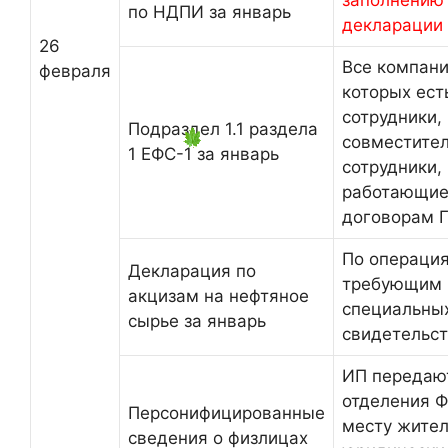
заполнению
по НДПИ за январь
декларации
26
Все компани
февраля
которых ест
сотрудники,
Подраздел 1.1 раздела
совместител
1 ЕФС-1 за январь
сотрудники,
работающие
договорам 
По операция
Декларация по
требующим 
акцизам на нефтяное
специальны
сырье за январь
свидетельс
ИП передают
отделения 
Персонифицированные
месту жител
сведения о физлицах