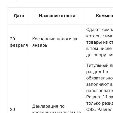
Дата
Название отчёта
Коммен
Сдают компа
которые им
20
Косвенные налоги за
товары из с
февраля
январь
в том числе
договору ли
Титульный л
раздел 1 в
обязательн
заполняют в
налогоплат
Раздел 1.1 
только рези
Декларация по
20
СЭЗ. Раздел
косвенным налогам за