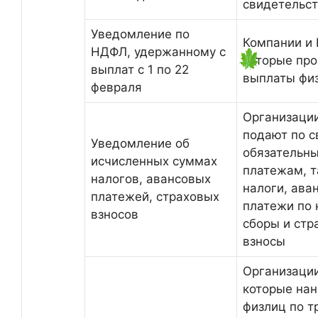
свидетельс
Уведомление по
Компании и 
НДФЛ, удержанному с
которые про
выплат с 1 по 22
выплаты фи
февраля
Организаци
подают по 
Уведомление об
обязательн
исчисленных суммах
платежам, т
налогов, авансовых
налоги, ава
платежей, страховых
платежи по 
взносов
сборы и стр
взносы
Организации
которые на
физлиц по т