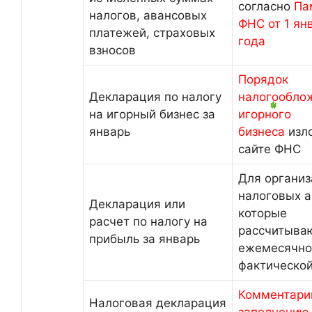
согласно
Па
налогов, авансовых
ФНС от 1 ян
платежей, страховых
года
взносов
Порядок
Декларация по налогу
налогообло
на игорный бизнес за
игорного
январь
бизнеса
изл
сайте ФНС
Для организ
налоговых а
Декларация или
которые
расчет по налогу на
рассчитыва
прибыль за январь
ежемесячно
фактическо
Комментари
Налоговая декларация